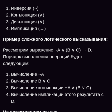
Инверсия (¬)
Конъюнкция (∧)
Дизъюнкция (∨)
Импликация (→)
Пример сложного логического высказывания:
Рассмотрим выражение ¬A ∧ (B ∨ C) → D.
Порядок выполнения операций будет
следующим:
Вычисление ¬A
Вычисление B ∨ C
Вычисление конъюнкции ¬A ∧ (B ∨ C)
Вычисление импликации этого результата с
D.
На естественном языке: