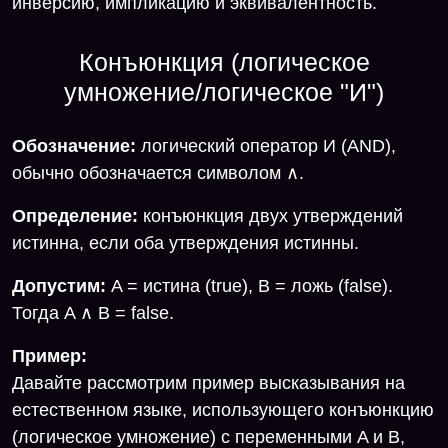
инверсию, импликацию и эквивалентность.
Конъюнкция (логическое
умножение/логическое "И")
Обозначение:
логический оператор И (AND),
обычно обозначается символом ∧.
Определение:
конъюнкция двух утверждений
истинна, если оба утверждения истинны.
Допустим:
A = истина (true), B = ложь (false).
Тогда A ∧ B = false.
Пример:
Давайте рассмотрим пример высказывания на
естественном языке, использующего конъюнкцию
(логическое умножение) с переменными A и B,