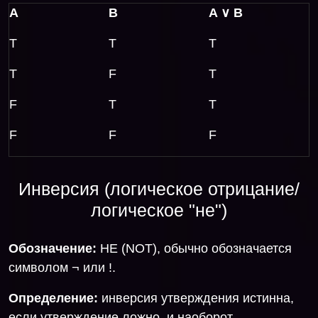
А
B
A
∨
B
T
T
T
T
F
T
F
T
T
F
F
F
Инверсия (логическое отрицание/
логическое "не")
Обозначение:
НЕ (NOT), обычно обозначается
символом ¬ или !.
Определение:
инверсия утверждения истинна,
если утверждение ложно, и наоборот.