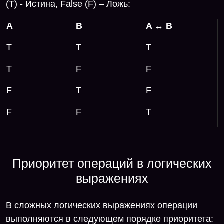
(T) - Истина, False (F) – Ложь:
A
B
A ↔ B
T
T
T
T
F
F
F
T
F
F
F
T
Приоритет операций в логических
выражениях
В сложных логических выражениях операции
выполняются в следующем порядке приоритета: