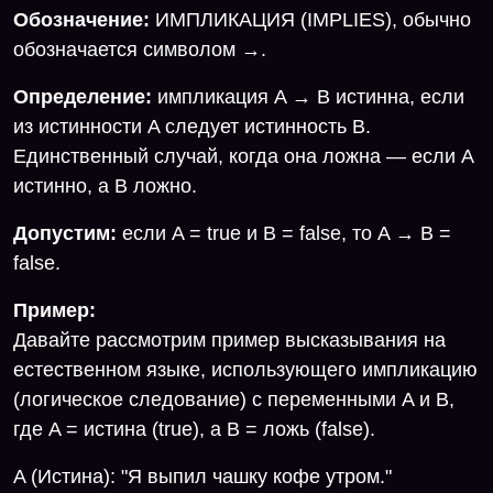
Обозначение:
ИМПЛИКАЦИЯ (IMPLIES), обычно
обозначается символом →.
Определение:
импликация A → B истинна, если
из истинности A следует истинность B.
Единственный случай, когда она ложна — если A
истинно, а B ложно.
Допустим:
если A = true и B = false, то A → B =
false.
Пример:
Давайте рассмотрим пример высказывания на
естественном языке, использующего импликацию
(логическое следование) с переменными A и B,
где A = истина (true), а B = ложь (false).
A (Истина): "Я выпил чашку кофе утром."