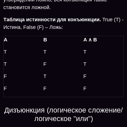
становится ложной.
Таблица истинности для конъюнкции.
True (T) -
Истина, False (F) – Ложь:
А
B
A
∧
B
T
T
T
T
F
T
F
T
F
F
F
F
Дизъюнкция (логическое сложение/
логическое "или")