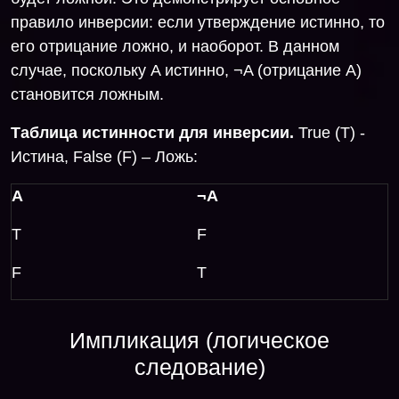
правило инверсии: если утверждение истинно, то
его отрицание ложно, и наоборот. В данном
случае, поскольку A истинно, ¬A (отрицание A)
становится ложным.
Таблица истинности для инверсии.
True (T) -
Истина, False (F) – Ложь:
A
¬A
T
F
F
T
Импликация (логическое
следование)