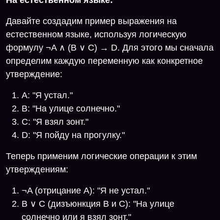
Давайте создадим пример выражения на
естественном языке, используя логическую
формулу ¬A ∧ (B ∨ C) → D. Для этого мы сначала
определим каждую переменную как конкретное
утверждение:
A: "Я устал."
B: "На улице солнечно."
C: "Я взял зонт."
D: "Я пойду на прогулку."
Теперь применим логические операции к этим
утверждениям:
¬A (отрицание A): "Я не устал."
B ∨ C (дизъюнкция B и C): "На улице
солнечно или я взял зонт."