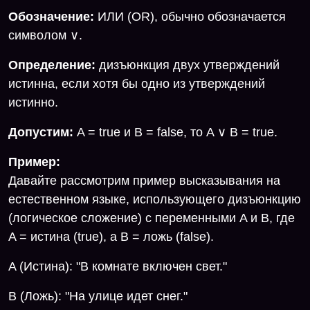
Обозначение:
ИЛИ (OR), обычно обозначается
символом ∨.
Определение:
дизъюнкция двух утверждений
истинна, если хотя бы одно из утверждений
истинно.
Допустим
:
A = true и B = false, то A ∨ B = true.
Пример:
Давайте рассмотрим пример высказывания на
естественном языке, использующего дизъюнкцию
(логическое сложение) с переменными A и B, где
A = истина (true), а B = ложь (false).
A (Истина): "В комнате включен свет."
B (Ложь): "На улице идет снег."