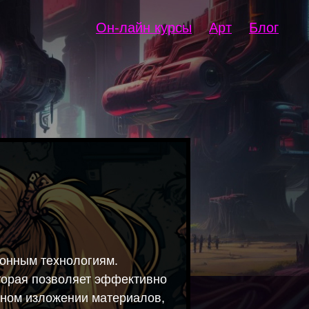
Он-лайн курсы
Арт
Блог
ионным технологиям.
оторая позволяет эффективно
тном изложении материалов,