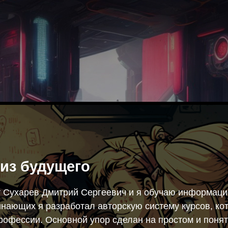
из будущего
т Сухарев Дмитрий Сергеевич и я обучаю информац
инающих я разработал авторскую систему курсов, к
рофессии. Основной упор сделан на простом и поня