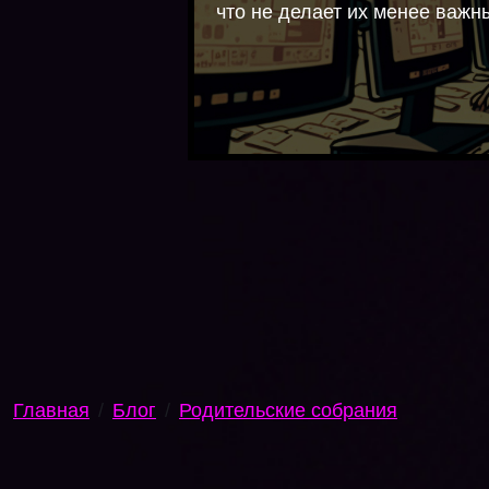
что не делает их менее важн
Главная
Блог
Родительские собрания