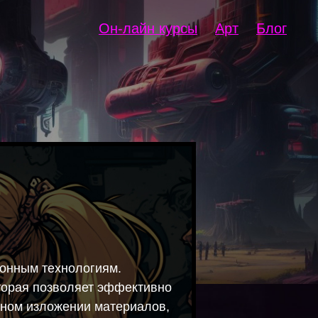
Он-лайн курсы
Арт
Блог
ионным технологиям.
оторая позволяет эффективно
тном изложении материалов,