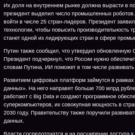
Их доля на внутреннем рынке должна вырасти в по
президент выделил число промышленных роботов. 
войти в числе 25 стран-лидеров. Президент заяви
технологии, чтобы повысить производительность тру
станет одной из лидирующих стран в сфере пром
Путин также сообщил, что утвердил обновленную С
Президент подчеркнул, что России нужно обеспечи
словам Путина, ИИ поможет в том числе развиват
Развитием цифровых платформ займутся в рамках 
данных». На него направят больше 700 млрд рубле
работают с Big Data и создают программное обесп
суперкомпьютеров, их совокупная мощность в стра
2030 году. Правительству также поручили развива
данных.
Власти сосредоточатся и на расширении доступа к 