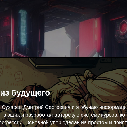
из будущего
т Сухарев Дмитрий Сергеевич и я обучаю информац
инающих я разработал авторскую систему курсов, к
рофессии. Основной упор сделан на простом и поня